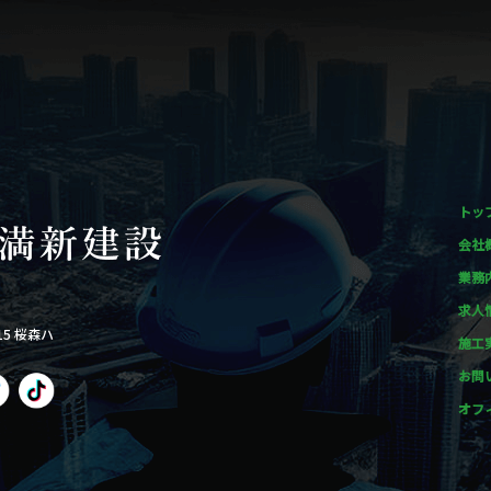
トッ
会社
業務
求人
15 桜森ハ
施工
お問
オフ