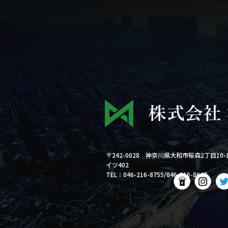
〒242-0028 神奈川県大和市桜森2丁目10-
イツ402
TEL：046-216-8755/046-216-8647